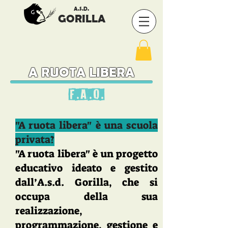
A.S.D.
GORILLA
A RUOTA LIBERA
F.A.Q.
"A ruota libera" è una scuola
privata?
"A ruota libera" è un progetto
educativo ideato e gestito
dall’A.s.d. Gorilla, che si
occupa della sua
realizzazione,
programmazione, gestione e