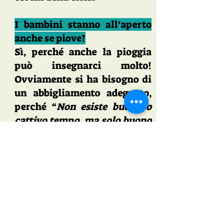
I bambini stanno all’aperto
anche se piove?
Sì, perché anche la pioggia
può insegnarci molto!
Ovviamente si ha bisogno di
un abbigliamento adeguato,
perché “
Non esiste buono o
cattivo tempo, ma solo buono
o cattivo equipaggiamento
”
(R. Baden-Powell).
Abbiamo comunque la nostra
piccola "Tana" in via Piero
Carnabuci 28 che utilizziamo
in casi estremi, ma anche
come deposito materiali e per