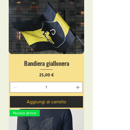
Bandiera giallonera
Prezzo
25,00 €
Aggiungi al carrello
Nuovo arrivo