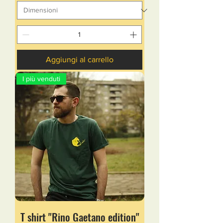
Aggiungi al carrello
I più venduti
T shirt "Rino Gaetano edition"