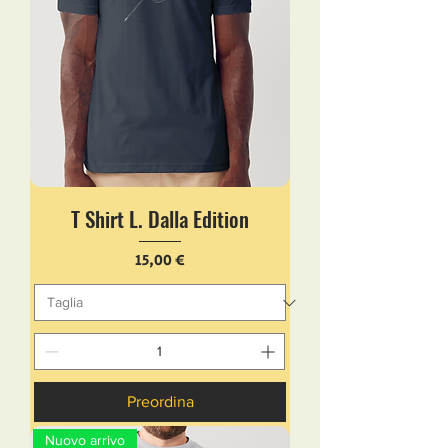
T Shirt L. Dalla Edition
Prezzo
15,00 €
Preordina
Nuovo arrivo