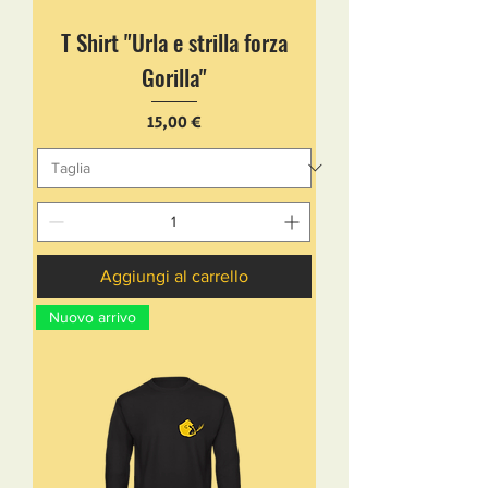
T Shirt "Urla e strilla forza
Gorilla"
Prezzo
15,00 €
Aggiungi al carrello
Nuovo arrivo