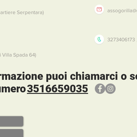
assogorilla
artiere Serpentara)
3273406173
i Villa Spada 64)
ormazione puoi chiamarci o s
numero
3516659035