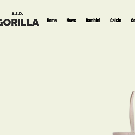
A.S.D.
GORILLA
Home
News
Bambini
Calcio
C