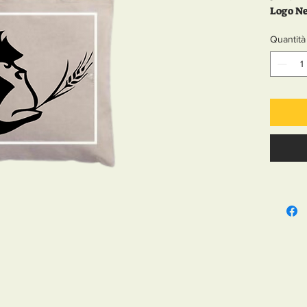
Logo Ne
120 g/m
Quantità