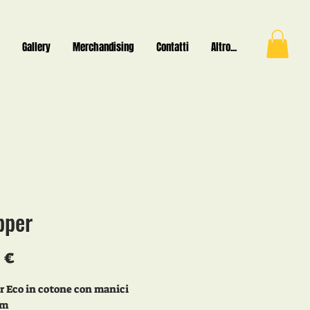
Gallery
Merchandising
Contatti
Altro...
pper
Prezzo
 €
 Eco in cotone con manici
cm