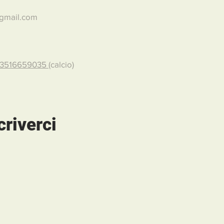
@gmail.com
3516659035
(calcio)
criverci