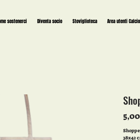
ome sostenerci
Diventa socio
Stoviglioteca
Area utenti Calcio
Sho
5,00
Shopper
38x42 