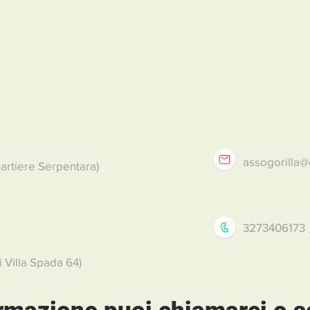
assogorilla
artiere Serpentara)
3273406173
i Villa Spada 64)