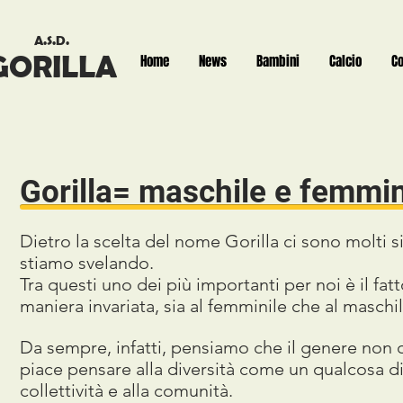
A.S.D.
GORILLA
Home
News
Bambini
Calcio
C
Gorilla= maschile e femmin
Dietro la scelta del nome Gorilla ci sono molti s
stiamo svelando.
Tra questi uno dei più importanti per noi è il fatto
maniera invariata, sia al femminile che al maschil
Da sempre, infatti, pensiamo che il genere non 
piace pensare alla diversità come un qualcosa di 
collettività e alla comunità.