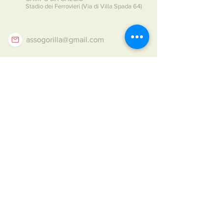
Stadio dei Ferrovieri (Via di Villa Spada 64)
assogorilla@gmail.com
3273406173
3516659035
(calcio)
3516659035
Per qualsiasi informazione
puoi chiamarci o scriverci su
Whatsapp al numero