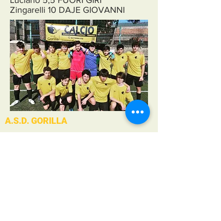
Zingarelli 10 DAJE GIOVANNI
A.S.D. GORILLA
SEDE OPERATIVA
Via Piero Carnabuci 28 (Quartiere Serpentara)
SEDE LEGALE
Via Luigi Lablache 37
CAMPO DA CALCIO
Stadio dei Ferrovieri (Via di Villa Spada 64)