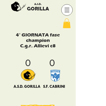
A.S.D.
GORILLA
4° GIORNATA fase
champion
C.g.r. Allievi c8
0
0
A.S.D. GORILLA
S.F. CABRINI