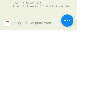
CAMPO DA CALCIO
Stadio dei Ferrovieri (Via di Villa Spada 64)
assogorilla@gmail.com
3273406173
3516659035
(calcio)
3516659035
Per qualsiasi informazione
puoi chiamarci o scriverci su
Whatsapp al numero